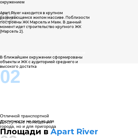
окружением
02
Apart River находится в крупном
развивающемся жилом массиве. Поблизости
построены ЖК Марсель и Маяк. В данный
момент идет строительство крупного ЖК
(Марсель 2).
Удачного расположения с перспективным
В ближайшем окружении сформированы
окружением
объекты и ЖК с аудиторией среднего и
высокого достатка
02
Отличной транспортной
доступности не только для
Доступные помещения
города, но и для пригорода
Площади в
Apart River