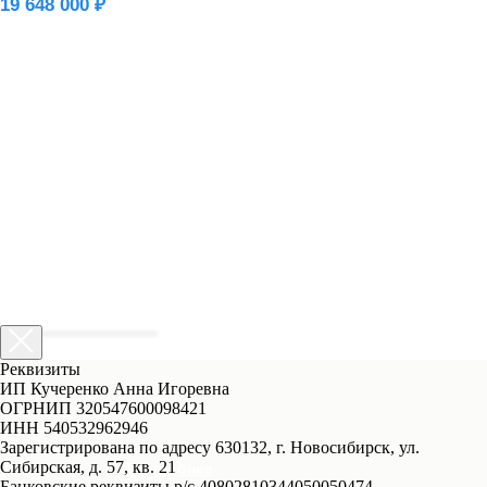
19 648 000 ₽
Реквизиты
ИП Кучеренко Анна Игоревна
ОГРНИП 320547600098421
ИНН 540532962946
Зарегистрирована по адресу 630132, г. Новосибирск, ул.
Сибирская, д. 57, кв. 21
Подробнее
Банковские реквизиты р/с 40802810344050050474