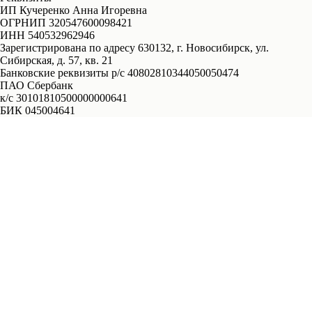
ИП Кучеренко Анна Игоревна
ОГРНИП 320547600098421
ИНН 540532962946
Зарегистрирована по адресу 630132, г. Новосибирск, ул.
Сибирская, д. 57, кв. 21
Банковские реквизиты р/с 40802810344050050474
ПАО Сбербанк
к/с 30101810500000000641
БИК 045004641