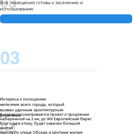
03
Все помещения готовы к заселению и
использованию
Отличной транспортной доступности не
только для города, но и для пригорода
03
Интереса к посещению
жителями всего города, который
вызван удачным архитектурным
В мэрии рассматривается проект о продлении
решением
набережной на 2 км, до ЖК Европейский берег.
04
Благодаря этому, будет охвачен большой
жилой
массив по улице Обская, и крупные жилые