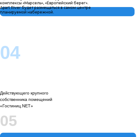
комплексы «Марсель», «Европейский берег».
Apart River будет размещаться в самом центре
планируемой набережной.
Интереса к посещению жителями всего города,
который вызван удачным архитектурным решением
04
Действующего крупного
собственника помещений
«Гостиниц.NET»
05