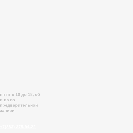
пн-пт с 10 до 18, сб
и вс по
предварительной
записи
+7(383) 375-
94-22