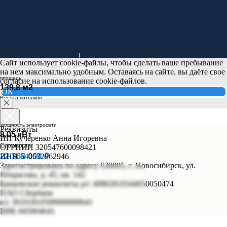
Сайт использует cookie-файлы, чтобы сделать ваше пребывание
Подробнее
на нем максимально удобным. Оставаясь на сайте, вы даёте свое
площадь
согласие на использование cookie-файлов.
139,8 м2
ОК
Высота потолков
2,8 м
Мощность электросети
Реквизиты
8,05 кВт
ИП Кучеренко Анна Игоревна
Стоимость
ОГРНИП 320547600098421
22 368 000 ₽
ИНН 540532962946
Зарегистрирована по адресу 630005, г. Новосибирск, ул.
Некрасова, д. 45, кв. 142
Банковские реквизиты р/с 40802810344050050474
ПАО Сбербанк
к/с 30101810500000000641
БИК 045004641